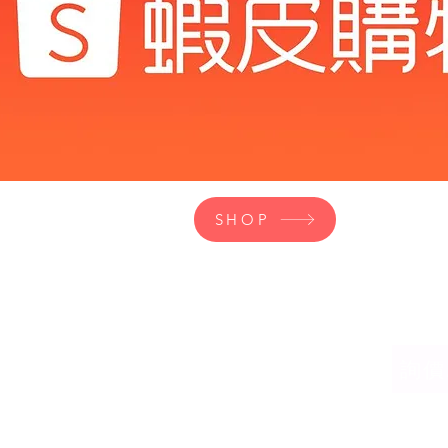
SHOP
yufengpaper.com
詢價/